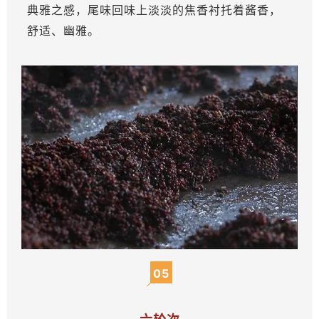
典雅之感，尾味回味上淡淡的焦香衬托着酱香，
舒适、幽雅。
05